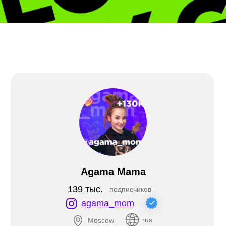
LET'S GO!
Agama Mama
139 тыс.
подписчиков
agama_mom
rus
Moscow