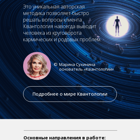
Это уникальная авторская
методика позволяет быстро
решать вопросы клиента.
Квантология навсегда выводит
человека из круговорота
кармических и родовых проблем.
©
Марина Сухинина
основатель «Квантологии»
Подробнее о мире Квантологии
Основные направления в работе: