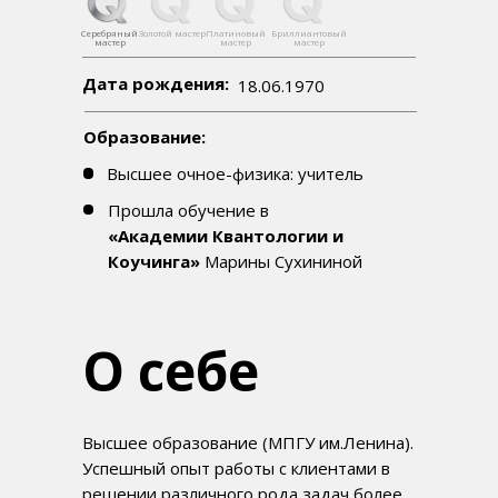
Серебряный
Золотой мастер
Платиновый
Бриллиантовый
мастер
мастер
мастер
Дата рождения:
18.06.1970
Образование:
Высшее очное-физика: учитель
Прошла обучение в
«Академии Квантологии и
Коучинга»
Марины Сухининой
О себе
Высшее образование (МПГУ им.Ленина).
Успешный опыт работы с клиентами в
решении различного рода задач более