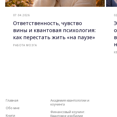
07.04.2026
0
Ответственность, чувство
Э
вины и квантовая психология:
о
как перестать жить «на паузе»
в
РАБОТА МОЗГА
К
Главная
Академия квантологии и
коучинга
Обо мне
Финансовый коучинг.
Книги
Квантовое изобилие