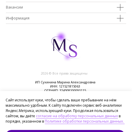
Вакансии
Информация
2026 © Все права защищены
ИП Сухинина Марина Александровна
ИНН: 121521815063
ОГРНИП: 324508100093115
Сайт использует куки, чтобы сделать ваше пребывание на нём
Оферта
максимально удобным. К сайту подключён сервис веб-аналитики
Политика конфиденциальности
Яндекс.Метрика, использующий куки. Продолжая пользоваться
сайтом, вы даёте
согласие на обработку персональных данных
в
Почта для связи:
info.sukhininamarina@gmail.com
порядке, указанном в
Политике обработки персональных данных.
*организация, признанная экстремистской