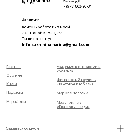
@_msukhinina_
WhatsApp
России:
7 (978) 802-
95-31
Вакансии:
Хочешь работать в моей
квантовой команде?
Пиши на почту:
Info.sukhininamarina@gmail.com
Главная
Академия квантологии и
коучинга
Обо мне
Финансовый коучинг.
Книги
Квантовое изобилие
Подкасты
Мир Квантологии
Марафоны
Мероприятие
«Квантовые люди»
Связаться со мной